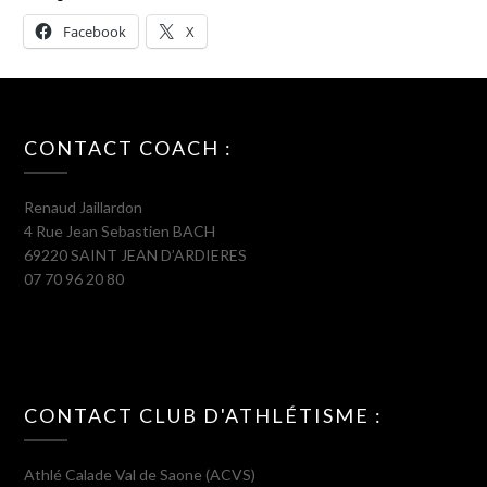
Facebook
X
CONTACT COACH :
Renaud Jaillardon
4 Rue Jean Sebastien BACH
69220 SAINT JEAN D’ARDIERES
07 70 96 20 80
CONTACT CLUB D'ATHLÉTISME :
Athlé Calade Val de Saone (ACVS)