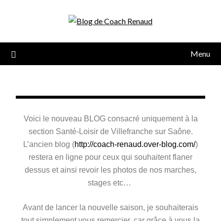
Menu
Voici le nouveau BLOG consacré uniquement à la
section Santé-Loisir de Villefranche sur Saône.
L’ancien blog (
http://coach-renaud.over-blog.com/
)
restera en ligne pour ceux qui souhaitent flaner
dessus et ainsi revoir les photos de nos marches,
stages etc…
Avant de lancer la nouvelle saison, je souhaiterais
tout simplement vous remercier, car grâce à vous la