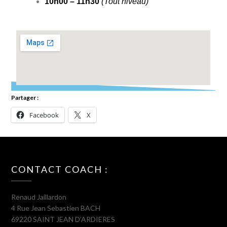
10h00 – 11h30
(Tout niveau)
Partager :
Facebook
X
CONTACT COACH :
Renaud Jaillardon
4 Rue Jean Sebastien BACH
69220 SAINT JEAN D’ARDIERES