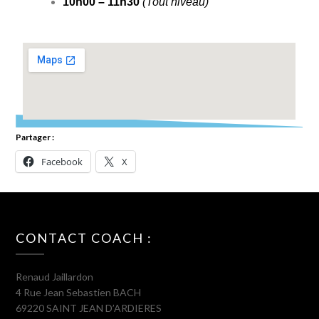
10h00 – 11h30
(Tout niveau)
Partager :
Facebook
X
CONTACT COACH :
Renaud Jaillardon
4 Rue Jean Sebastien BACH
69220 SAINT JEAN D’ARDIERES