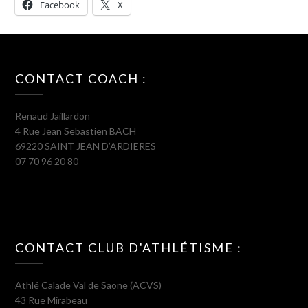
Facebook
X
CONTACT COACH :
Renaud Jaillardon
4 Rue Jean Sebastien BACH
69220 SAINT JEAN D’ARDIERES
07 70 96 20 80
CONTACT CLUB D'ATHLÉTISME :
Athlé Calade Val de Saone (ACVS)
43 Rue Mirabeau