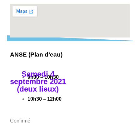
ANSE (Plan d’eau)
Samedi 4
9h00 – 10h30
septembre 2021
(deux lieux)
10h30 – 12h00
Confirmé