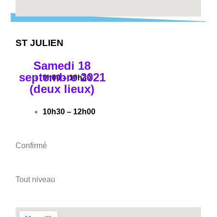
ST JULIEN
Samedi 18
septembre 2021
9h00 – 10h30
(deux lieux)
10h30 – 12h00
Confirmé
Tout niveau