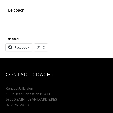
Le coach
Partager :
Facebook
X
CONTACT COACH :
Renaud Jaillardon
4 Rue Jean Sebastien BACH
69220 SAINT JEAN D’ARDIERES
07 70 96 20 80