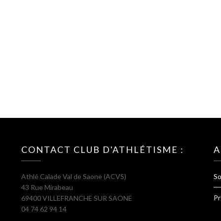
CONTACT CLUB D'ATHLÉTISME :
A
Athlé Calade Val de Saone (ACVS)
So
43 Rue Mirabeau
Pr
69400 VILLEFRANCHE SUR SAONE
04 74 62 94 14