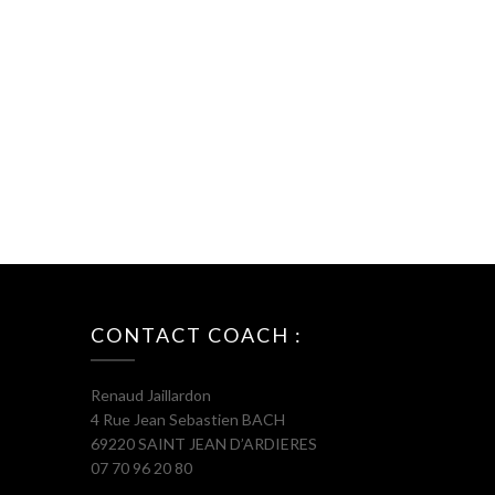
CONTACT COACH :
Renaud Jaillardon
4 Rue Jean Sebastien BACH
69220 SAINT JEAN D’ARDIERES
07 70 96 20 80