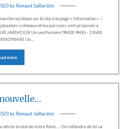
 2023
by
Renaud Jaillardon
rche nordique sur le site à la page « Information » /
 : plusieurs créneaux et/ou parcours sont proposés à
E SUR JARNIOUX Un seul horaire (9h00) 9h00 – 11h00
ARBUISSONNAS Un…
ead more
 nouvelle…
 2023
by
Renaud Jaillardon
du décès brutal de notre René… On retiendra de lui sa