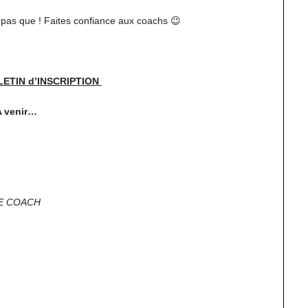
s pas que ! Faites confiance aux coachs 😉
LETIN d’INSCRIPTION
A venir…
E COACH