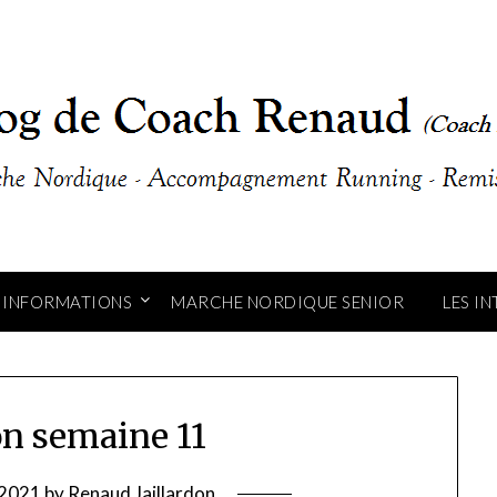
INFORMATIONS
MARCHE NORDIQUE SENIOR
LES I
on semaine 11
 2021
by
Renaud Jaillardon