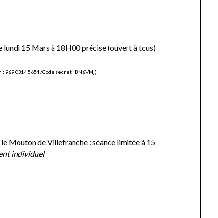
e lundi 15 Mars à 18H00 précise (ouvert à tous)
n : 969 0314 5654 /Code secret : BN6VMj)
 le Mouton de Villefranche : séance limitée à 15
ent individuel