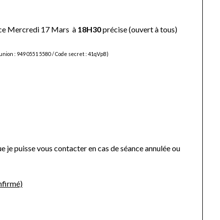
 ce Mercredi 17 Mars à
18H30
précise (ouvert à tous)
union : 949 0551 5580 / Code secret : 41qVpB)
ue je puisse vous contacter en cas de séance annulée ou
nfirmé)