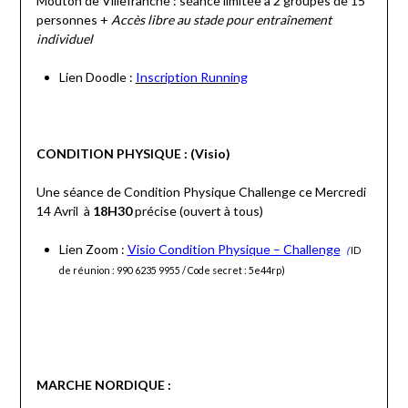
Mouton de Villefranche : séance limitée à 2 groupes de 15
personnes +
Accès libre au stade pour entraînement
individuel
Lien Doodle :
Inscription Running
CONDITION PHYSIQUE : (Visio)
Une séance de Condition Physique Challenge ce Mercredi
14 Avril à
18H30
précise (ouvert à tous)
Lien Zoom :
Visio Condition Physique – Challenge
(
ID
de réunion : 990 6235 9955 / Code secret : 5e44rp)
MARCHE NORDIQUE :