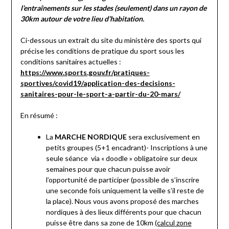
l’entraînements sur les stades (seulement) dans un rayon de
30km autour de votre lieu d’habitation.
Ci-dessous un extrait du site du ministère des sports qui
précise les conditions de pratique du sport sous les
conditions sanitaires actuelles :
https://www.sports.gouv.fr/pratiques-
sportives/covid19/application-des-decisions-
sanitaires-pour-le-sport-a-partir-du-20-mars/
En résumé :
La
MARCHE NORDIQUE
sera exclusivement en
petits groupes (5+1 encadrant)- Inscriptions à une
seule séance via « doodle » obligatoire sur deux
semaines pour que chacun puisse avoir
l’opportunité de participer (possible de s’inscrire
une seconde fois uniquement la veille s’il reste de
la place). Nous vous avons proposé des marches
nordiques à des lieux différents pour que chacun
puisse être dans sa zone de 10km
(calcul zone