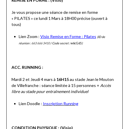
REMISE EN FORME : (Visio)
Je vous propose une séance de remise en forme
« PILATES » ce lundi 1 Mars à 18H00 précise (ouvert à
tous)
Lien Zoom :
Visio Remise en Forme : Pilates
(
ID de
réunion :
663 666 3410
/ Code secret :
w6cG65
)
ACC. RUNNING :
Mardi 2 et Jeudi 4 mars à
16H15
au stade Jean le Mouton
de Villefranche : séance limitée à 15 personnes +
Accès
libre au stade pour entraînement individuel
Lien Doodle :
Inscription Running
CONDITION PHYSIQUE : (Visio)