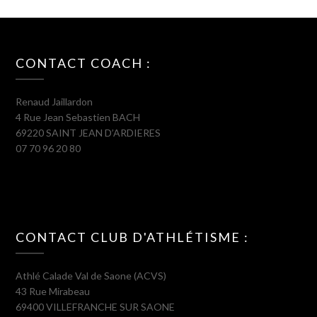
CONTACT COACH :
Renaud Jaillardon
4 Rue Jean Sebastien BACH
69220 SAINT JEAN D’ARDIERES
07 70 96 20 80
CONTACT CLUB D'ATHLÉTISME :
Athlé Calade Val de Saone (ACVS)
43 Rue Mirabeau
69400 VILLEFRANCHE SUR SAONE