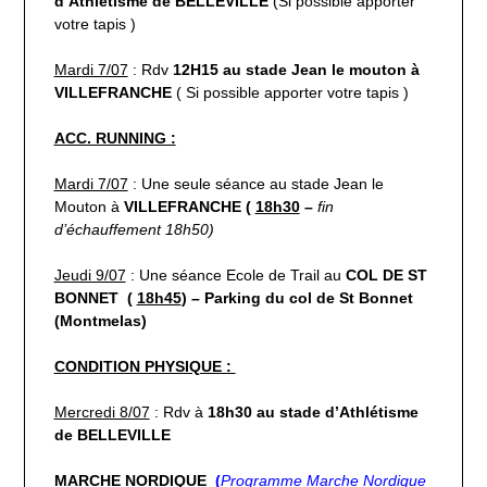
d’Athlétisme de BELLEVILLE
(Si possible apporter
votre tapis )
Mardi 7/07
: Rdv
12H15 au stade Jean le mouton à
VILLEFRANCHE
( Si possible apporter votre tapis )
ACC. RUNNING :
Mardi 7/07
: Une seule séance au stade Jean le
Mouton à
VILLEFRANCHE
(
18h30
–
fin
d’échauffement 18h50)
Jeudi 9/07
: Une séance Ecole de Trail au
COL DE ST
BONNET
(
18h45
) – Parking du col de St Bonnet
(Montmelas)
CONDITION PHYSIQUE :
Mercredi 8/07
: Rdv à
18h30 au stade d’Athlétisme
de BELLEVILLE
MARCHE NORDIQUE
(
Programme Marche Nordique