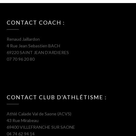
CONTACT COACH :
Renaud Jaillardon
4 Rue Jean Sebastien BACH
69220 SAINT JEAN D’ARDIERES
07 70 96 20 80
CONTACT CLUB D'ATHLÉTISME :
Athlé Calade Val de Saone (ACVS)
43 Rue Mirabeau
69400 VILLEFRANCHE SUR SAONE
04 74 62 94 14