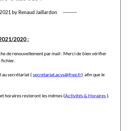
t 2021
by
Renaud Jaillardon
2021/2020 :
che de renouvellement par mail : Merci de bien vérifier
fichier.
 au secrétariat (
secretariat.acvs@free.fr
) afin que le
s et horaires resteront les mêmes (
Activités & Horaires
).