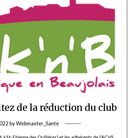
tez de la réduction du club
2022
by
Webmaster_Sante
6 à St-Etienne des Oullières) et les adhérents de l’ACVS