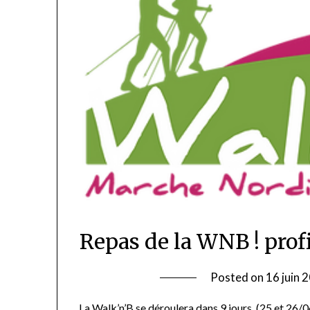
Repas de la WNB ! profi
Posted on
16 juin 
La Walk’n’B se déroulera dans 9 jours, (25 et 26/0