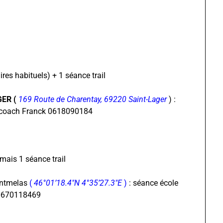
res habituels) + 1 séance trail
ER (
169 Route de Charentay, 69220 Saint-Lager
) :
act coach Franck 0618090184
mais 1 séance trail
ntmelas
(
46°01’18.4″N 4°35’27.3″E
)
: séance école
e 0670118469