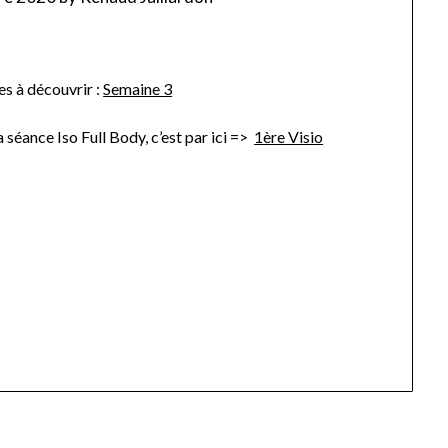
s à découvrir :
Semaine 3
a séance Iso Full Body, c’est par ici =>
1ère Visio