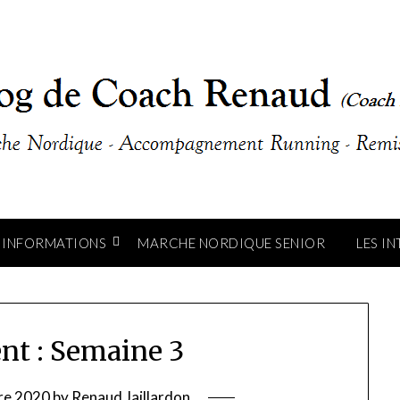
INFORMATIONS
MARCHE NORDIQUE SENIOR
LES I
t : Semaine 3
re 2020
by
Renaud Jaillardon