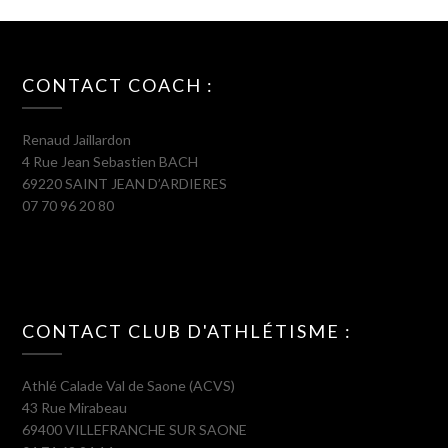
CONTACT COACH :
Renaud Jaillardon
4 Rue Jean Sebastien BACH
69220 SAINT JEAN D’ARDIERES
07 70 96 20 80
CONTACT CLUB D'ATHLÉTISME :
Athlé Calade Val de Saone (ACVS)
43 Rue Mirabeau
69400 VILLEFRANCHE SUR SAONE