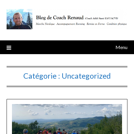
Skip
to
content
Menu
Catégorie :
Uncategorized